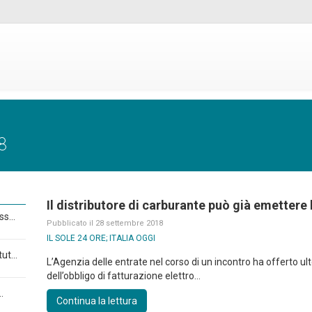
8
Il distributore di carburante può già emettere 
s...
Pubblicato il 28 settembre 2018
IL SOLE 24 ORE; ITALIA OGGI
ut...
L’Agenzia delle entrate nel corso di un incontro ha offerto ulte
dell’obbligo di fatturazione elettro...
.
Continua la lettura