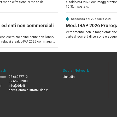
er mese o frazione di mese dal
a:saldo IVA 2025 con maggiorazione
16.3);imposta s...
Scadenza del 20 agosto 2026
i ed enti non commerciali
Mod. IRAP 2026 Prorog
Versamento, con la maggiorazione 
parte di società di persone e sogget
i con esercizio coincidente con l’anno
 relativi a:saldo IVA 2025 con maggi...
atti
Social Network
fono
02 66987710
LinkedIn
02 66980988
l
info@ddp.it
serviziamministrativi.ddp.it