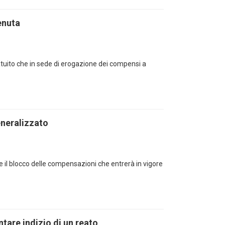
enuta
tuito che in sede di erogazione dei compensi a
neralizzato
he il blocco delle compensazioni che entrerà in vigore
tare indizio di un reato