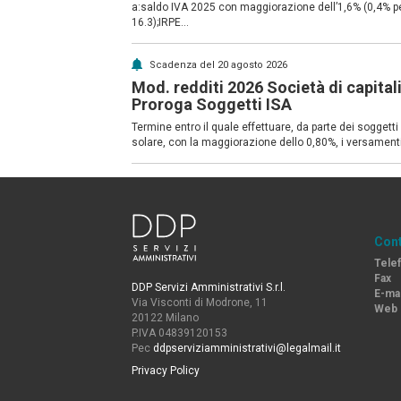
a:saldo IVA 2025 con maggiorazione dell’1,6% (0,4% p
16.3);IRPE...
Scadenza del 20 agosto 2026
Mod. redditi 2026 Società di capital
Proroga Soggetti ISA
Termine entro il quale effettuare, da parte dei soggett
solare, con la maggiorazione dello 0,80%, i versamenti
Cont
Tele
Fax
DDP Servizi Amministrativi S.r.l.
E-mai
Via Visconti di Modrone, 11
Web
20122 Milano
P.IVA 04839120153
Pec
ddpserviziamministrativi@legalmail.it
Privacy Policy