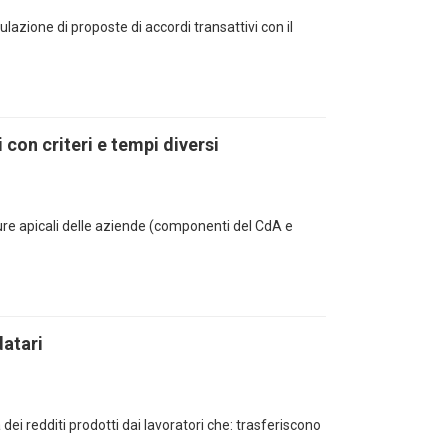
lazione di proposte di accordi transattivi con il
 con criteri e tempi diversi
figure apicali delle aziende (componenti del CdA e
datari
dei redditi prodotti dai lavoratori che: trasferiscono