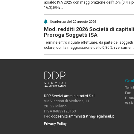
a:saldo IVA 2025 con maggiorazione dell’1,6% (0,4% p
16.3);IRPE...
Scadenza del 20 agosto 2026
Mod. redditi 2026 Società di capital
Proroga Soggetti ISA
Termine entro il quale effettuare, da parte dei soggett
solare, con la maggiorazione dello 0,80%, i versamenti
Cont
Tele
Fax
DDP Servizi Amministrativi S.r.l.
E-mai
Via Visconti di Modrone, 11
Web
20122 Milano
P.IVA 04839120153
Pec
ddpserviziamministrativi@legalmail.it
Privacy Policy