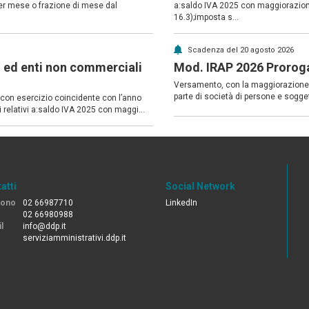
er mese o frazione di mese dal
a:saldo IVA 2025 con maggiorazione
16.3);imposta s...
Scadenza del 20 agosto 2026
i ed enti non commerciali
Mod. IRAP 2026 Prorog
Versamento, con la maggiorazione 
parte di società di persone e sogget
i con esercizio coincidente con l’anno
 relativi a:saldo IVA 2025 con maggi...
atti
Social Network
fono
02 66987710
LinkedIn
02 66980988
l
info@ddp.it
serviziamministrativi.ddp.it