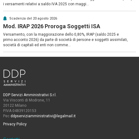
i versamenti relativi a:saldo IVA 2025 con maggi...
Scadenza del 20 agosto 2026
Mod. IRAP 2026 Proroga Soggetti ISA
Versamento, con la maggiorazione dello 0,80%, IRAP (saldo 2025 e
primo acconto 2026) da parte di società di persone e soggetti assimilati,
società di capitali ed enti non comme...
DDP Servizi Amministrativi S.r.l.
Via Visconti di Modrone, 11
20122 Milano
P.IVA 04839120153
Pec
ddpserviziamministrativi@legalmail.it
Privacy Policy