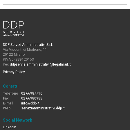
DDP Servizi Amministrativi S.r.l.
Via Visconti di Modrone, 11
20122 Milano
P.IVA 04839120153
Pec
ddpserviziamministrativi@legalmail.it
Privacy Policy
Contatti
Telefono
02 66987710
Fax
02 66980988
E-mail
info@ddp.it
Web
serviziamministrativi.ddp.it
Social Network
LinkedIn