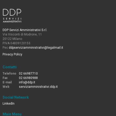
DDP Servizi Amministrativi S.r.l.
Via Visconti di Modrone, 11
20122 Milano
P.IVA 04839120153
Pec
ddpserviziamministrativi@legalmail.it
Privacy Policy
Contatti
Telefono
02 66987710
Fax
02 66980988
E-mail
info@ddp.it
Web
serviziamministrativi.ddp.it
Social Network
LinkedIn
Main Menu