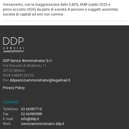
Versamento, con la maggiorazione dello 0,80%, IRAP (saldo 2025 e
primo acconto 2026) da parte di società di persone e soggetti assimilati,
società di capitali ed enti non comme...
DDP Servizi Amministrativi S.r.l.
Via Visconti di Modrone, 11
20122 Milano
P.IVA 04839120153
Pec
ddpserviziamministrativi@legalmail.it
Privacy Policy
Contatti
Telefono
02 66987710
Fax
02 66980988
E-mail
info@ddp.it
Web
serviziamministrativi.ddp.it